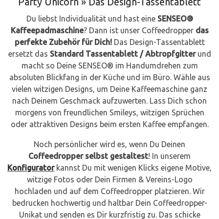
Party Unicorn
» Das Design-Tassentablett
Du liebst Individualität und hast eine
SENSEO®
Kaffeepadmaschine
? Dann ist unser Coffeedropper
das
perfekte Zubehör für Dich!
Das Design-Tassentablett
ersetzt das
Standard Tassentablett / Abtropfgitter
und
macht so Deine SENSEO® im Handumdrehen zum
absoluten Blickfang in der Küche und im Büro. Wähle aus
vielen witzigen Designs, um Deine Kaffeemaschine ganz
nach Deinem Geschmack aufzuwerten. Lass Dich schon
morgens von freundlichen Smileys, witzigen Sprüchen
oder attraktiven Designs beim ersten Kaffee empfangen.
Noch persönlicher wird es, wenn Du Deinen
Coffeedropper selbst gestaltest
! In unserem
Konfigurator
kannst Du mit wenigen Klicks eigene Motive,
witzige Fotos oder Dein Firmen & Vereins-Logo
hochladen und auf dem Coffeedropper platzieren. Wir
bedrucken hochwertig und haltbar Dein Coffeedropper-
Unikat und senden es Dir kurzfristig zu. Das schicke