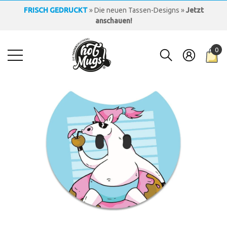
KOSTENLOSER VERSAND
» innerhalb Deutschlands »
ab 30
EUR
LOGO-TASSEN
» individuell & hochwertig bedruckt »
Jetzt
anfragen!
0
FRISCH GEDRUCKT
» Die neuen Tassen-Designs »
Jetzt
0
anschauen!
Art