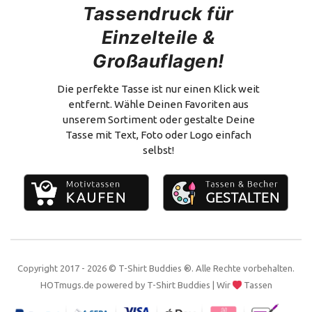
Datenschutz
Tassendruck für
Glitzertasse mit Glitzerpartikeln
Neue Designs
Cookies konfigurieren
Einzelteile &
Click-Lunchbox "XL"
Alle Themen zeigen!
Großauflagen!
Versand & Zahlung
Flachmann
Vertrag widerrufen
Alles zum Selbstgestalten
Die perfekte Tasse ist nur einen Klick weit
entfernt. Wähle Deinen Favoriten aus
Impressum
unserem Sortiment oder gestalte Deine
Tasse mit Text, Foto oder Logo einfach
Kontakt
selbst!
Copyright 2017 - 2026 © T-Shirt Buddies ®. Alle Rechte vorbehalten.
HOTmugs.de
powered by
T-Shirt Buddies
| Wir
Tassen