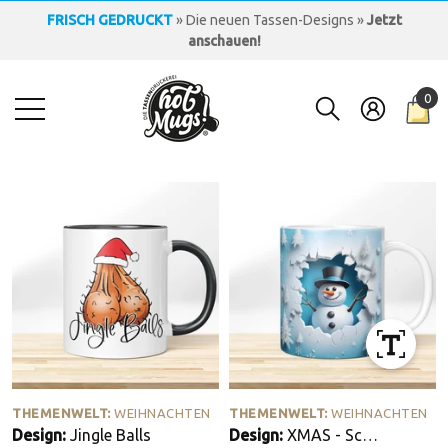
FRISCH GEDRUCKT
» Die neuen Tassen-Designs »
Jetzt
anschauen!
KOSTENLOSER VERSAND
» innerhalb Deutschlands »
ab 30
EUR
0
LOGO-TASSEN
» individuell & hochwertig bedruckt »
Jetzt
0
anfragen!
Art
FRISCH GEDRUCKT
» Die neuen Tassen-Designs »
Jetzt
anschauen!
THEMENWELT:
THEMENWELT:
THEMENWELT:
WEIHNACHTEN
THEMENWELT:
WEIHNACHTEN
Design:
Jingle Balls
Design:
XMAS - Schneemann