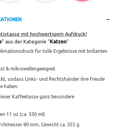
KATIONEN
ivtasse mit hochwertigem Aufdruck!
e
" aus der Kategorie "
Katzen
"
limationsdruck für tolle Ergebnisse mit brillanten
st & mikrowellengeeignet
ckt, sodass Links- und Rechtshänder ihre Freude
e haben.
dieser Kaffeetasse ganz besondere
n 11 oz (ca. 330 ml)
chmesser 80 mm, Gewicht ca. 355 g