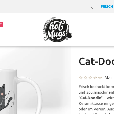
FRISCH
KOST
LOGO-T
FRISCH
 Y
Cat-Do
Mach
Frisch bedruckt kom
und spülmaschinenf
"
Cat-Doodle
" wir
Keramiktasse eingeb
oder im Verein. Au