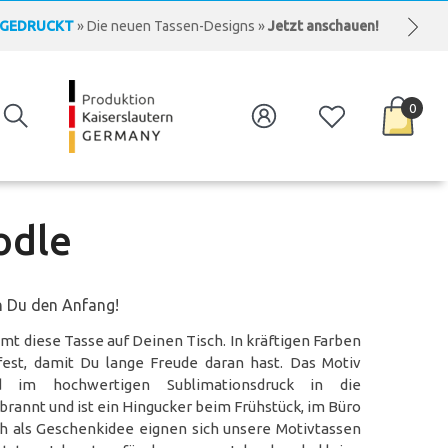
 GEDRUCKT
» Die neuen Tassen-Designs »
Jetzt anschauen!
ENLOSER VERSAND
» innerhalb Deutschlands »
ab 30 EUR
ASSEN
» individuell & hochwertig bedruckt »
Jetzt anfragen!
 GEDRUCKT
» Die neuen Tassen-Designs »
Jetzt anschauen!
0
0
Artike
odle
 Du den Anfang!
mt diese Tasse auf Deinen Tisch. In kräftigen Farben
est, damit Du lange Freude daran hast. Das Motiv
d im hochwertigen Sublimationsdruck in die
rannt und ist ein Hingucker beim Frühstück, im Büro
ch als Geschenkidee eignen sich unsere Motivtassen