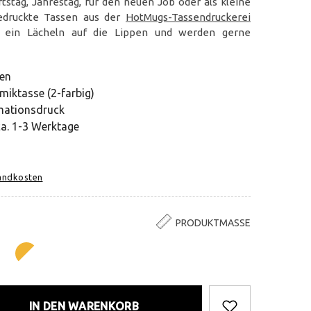
stag, Jahrestag, für den neuen Job oder als kleine
Bedruckte Tassen aus der
HotMugs-Tassendruckerei
t ein Lächeln auf die Lippen und werden gerne
en
miktasse (2-farbig)
mationsdruck
ca. 1-3 Werktage
sandkosten
PRODUKTMASSE
IN DEN WARENKORB