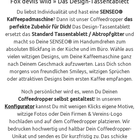
Fox devils wild
» Das Design-Tassentablett
Du liebst Individualität und hast eine
SENSEO®
Kaffeepadmaschine
? Dann ist unser Coffeedropper
das
perfekte Zubehör für Dich!
Das Design-Tassentablett
ersetzt das
Standard Tassentablett / Abtropfgitter
und
macht so Deine SENSEO® im Handumdrehen zum
absoluten Blickfang in der Küche und im Büro. Wähle aus
vielen witzigen Designs, um Deine Kaffeemaschine ganz
nach Deinem Geschmack aufzuwerten. Lass Dich schon
morgens von freundlichen Smileys, witzigen Sprüchen
oder attraktiven Designs beim ersten Kaffee empfangen.
Noch persönlicher wird es, wenn Du Deinen
Coffeedropper selbst gestaltest
! In unserem
Konfigurator
kannst Du mit wenigen Klicks eigene Motive,
witzige Fotos oder Dein Firmen & Vereins-Logo
hochladen und auf dem Coffeedropper platzieren. Wir
bedrucken hochwertig und haltbar Dein Coffeedropper-
Unikat und senden es Dir kurzfristig zu. Das schicke